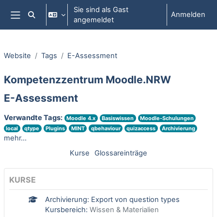
Zum Hauptinhalt
Sie sind als Gast
Anmelden
Sucheingabe umschalten
angemeldet
Website-Übersicht
Website
Tags
E-Assessment
Kompetenzzentrum Moodle.NRW
E-Assessment
Verwandte Tags:
Moodle 4.x
Basiswissen
Moodle-Schulungen
local
qtype
Plugins
MINT
qbehaviour
quizaccess
Archivierung
mehr...
Kurse
Glossareinträge
KURSE
Archivierung: Export von question types
Kursbereich:
Wissen & Materialien