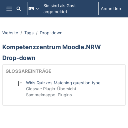
Zum Hauptinhalt
Sie sind als Gast
Anmelden
Sucheingabe umschalten
angemeldet
Website-Übersicht
Website
Tags
Drop-down
Kompetenzzentrum Moodle.NRW
Drop-down
GLOSSAREINTRÄGE
Wiris Quizzes Matching question type
Glossar: Plugin-Übersicht
Sammelmappe: Plugins