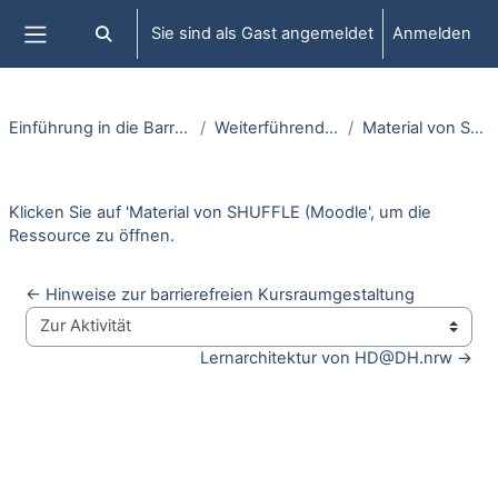
Zum Hauptinhalt
Sie sind als Gast angemeldet
Anmelden
Sucheingabe umschalten
Website-Übersicht
Einführung in die Barrierefreiheit in Moodle
Weiterführende Infos / Quellen
Material von SHUFFLE (Moodle
Abschlussbedingungen
Klicken Sie auf '
Material von SHUFFLE (Moodle
', um die
Ressource zu öffnen.
← Hinweise zur barrierefreien Kursraumgestaltung
Zur Aktivität
Lernarchitektur von HD@DH.nrw →