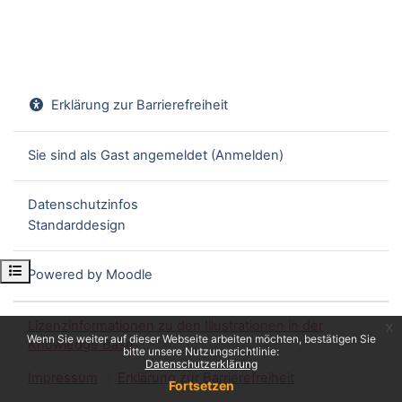
Erklärung zur Barrierefreiheit
Sie sind als Gast angemeldet (
Anmelden
)
Datenschutzinfos
Standarddesign
Kursindex öffnen
Powered by
Moodle
Lizenzinformationen zu den Illustrationen in der
x
Wenn Sie weiter auf dieser Webseite arbeiten möchten, bestätigen Sie
Knowledge Base
bitte unsere Nutzungsrichtlinie:
Datenschutzerklärung
Impressum
Erklärung zur Barrierefreiheit
Fortsetzen