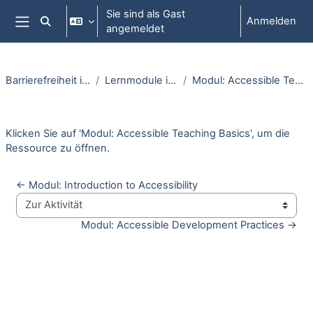
Zum Hauptinhalt
Sie sind als Gast
Anmelden
Sucheingabe umschalten
angemeldet
Website-Übersicht
Barrierefreiheit in Moodle
Lernmodule in Moodle
Modul: Accessible Teaching Basics
Abschlussbedingungen
Klicken Sie auf '
Modul: Accessible Teaching Basics
', um die
Ressource zu öffnen.
← Modul: Introduction to Accessibility
Zur Aktivität
Modul: Accessible Development Practices →