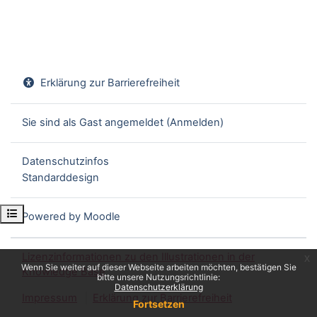
Erklärung zur Barrierefreiheit
Sie sind als Gast angemeldet (
Anmelden
)
Datenschutzinfos
Standarddesign
Kursindex öffnen
Powered by
Moodle
Lizenzinformationen zu den Illustrationen in der
x
Wenn Sie weiter auf dieser Webseite arbeiten möchten, bestätigen Sie
Knowledge Base
bitte unsere Nutzungsrichtlinie:
Datenschutzerklärung
Impressum
Erklärung zur Barrierefreiheit
Fortsetzen