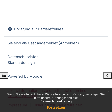
Erklärung zur Barrierefreiheit
Sie sind als Gast angemeldet (
Anmelden
)
Datenschutzinfos
Standarddesign
Kursindex öffnen
Blo
Powered by
Moodle
Lizenzinformationen zu den Illustrationen in der
x
Wenn Sie weiter auf dieser Webseite arbeiten möchten, bestätigen Sie
Knowledge Base
bitte unsere Nutzungsrichtlinie:
Datenschutzerklärung
Impressum
Erklärung zur Barrierefreiheit
Fortsetzen