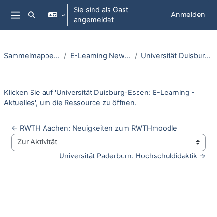
Zum Hauptinhalt
Sie sind als Gast
Anmelden
Sucheingabe umschalten
angemeldet
Website-Übersicht
Sammelmappe: Blogs und Newsletter
E-Learning Newsletter | NRW Hochschulen
Universität Duisburg-Essen: E-Learning - Aktuelles
Abschlussbedingungen
Klicken Sie auf '
Universität Duisburg-Essen: E-Learning -
Aktuelles
', um die Ressource zu öffnen.
← RWTH Aachen: Neuigkeiten zum RWTHmoodle
Zur Aktivität
Universität Paderborn: Hochschuldidaktik →