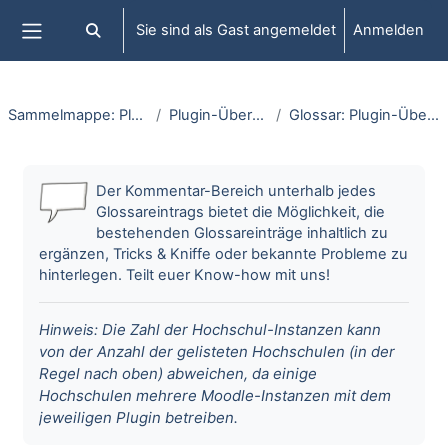
Zum Hauptinhalt
Sie sind als Gast angemeldet
Anmelden
Sucheingabe umschalten
Website-Übersicht
Sammelmappe: Plugins
Plugin-Übersicht
Glossar: Plugin-Übersicht
Abschlussbedingungen
Der Kommentar-Bereich unterhalb jedes
Glossareintrags bietet die Möglichkeit, die
bestehenden Glossareinträge inhaltlich zu
ergänzen, Tricks & Kniffe oder bekannte Probleme zu
hinterlegen. Teilt euer Know-how mit uns!
Die Zahl der Hochschul-Instanzen kann
Hinweis:
von der Anzahl der gelisteten Hochschulen (in der
Regel nach oben) abweichen, da einige
Hochschulen mehrere Moodle-Instanzen mit dem
jeweiligen Plugin betreiben.