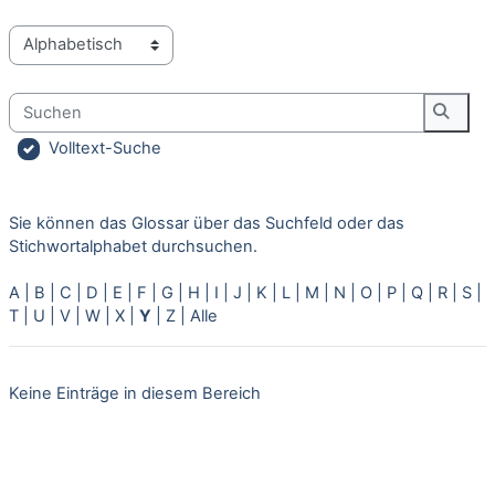
Sie können das Glossar über das Suchfeld oder das Stichworta
Suchen
Suche
Volltext-Suche
Sie können das Glossar über das Suchfeld oder das
Stichwortalphabet durchsuchen.
A
|
B
|
C
|
D
|
E
|
F
|
G
|
H
|
I
|
J
|
K
|
L
|
M
|
N
|
O
|
P
|
Q
|
R
|
S
|
T
|
U
|
V
|
W
|
X
|
Y
|
Z
|
Alle
Keine Einträge in diesem Bereich