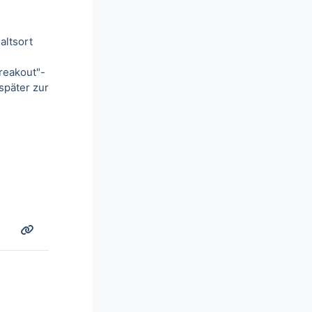
altsort
reakout"-
später zur