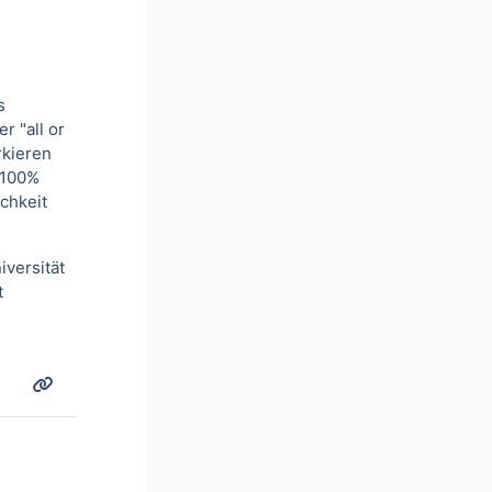
s
r "all or
rkieren
t 100%
ichkeit
versität
t