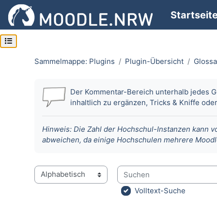
Zum Hauptinhalt
Startseit
Kursindex öffnen
Sammelmappe: Plugins
Plugin-Übersicht
Glossa
Abschlussbedingungen
Der Kommentar-Bereich unterhalb jedes Glo
inhaltlich zu ergänzen, Tricks & Kniffe od
Hinweis:
Die Zahl der Hochschul-Instanzen kann vo
abweichen, da einige Hochschulen mehrere Moodle
Suchen
Sie können das Glossar über das Suchfeld oder das 
Volltext-Suche