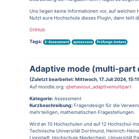
Uns liegen keine Informationen vor, auf welchen H
Nutzt eure Hochschule dieses Plugin, dann teilt 
GitHub
Tags:
E-Assessment
quizaccess
Prüfungs-Instanz
Adaptive mode (multi-part 
(Zuletzt bearbeitet: Mittwoch, 17. Juli 2024, 15:11
Auf moodle.org:
qbehaviour_adaptivemultipart
Kategorie:
Assessment
Kurzbeschreibung:
Fragendesign für die Verwen
mehrteiligen, mathematischen Fragestellungen.
Wird an 10 Hochschulen und auf 12 Hochschul-I
Technische Universität Dortmund, Heinrich-Hein
Lippstadt, Hochschule Niederrhein, Universität P