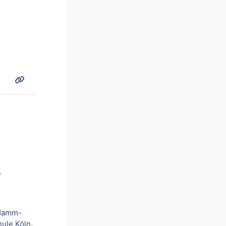
,
 Hamm-
ule Köln.