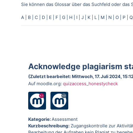
Sie können das Glossar über das Suchfeld oder das 
A
|
B
|
C
|
D
|
E
|
F
|
G
|
H
|
I
|
J
|
K
|
L
|
M
|
N
|
O
|
P
|
Q
Acknowledge plagiarism st
(Zuletzt bearbeitet: Mittwoch, 17. Juli 2024, 15:1
Auf moodle.org:
quizaccess_honestycheck
Kategorie:
Assessment
Kurzbeschreibung:
Zugangskontrolle zur Aktivitä
Bearbeitung der Aufgaben kein Plagiat zu begehe