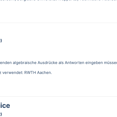
2)
erenden algebraische Ausdrücke als Antworten eingeben müsse
nz verwendet: RWTH Aachen.
ice
2)