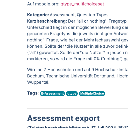
Auf moodle.org:
qtype_multichoiceset
Kategorie:
Assessment, Question Types
Kurzbeschreibung:
Der "all or nothing"-Fragety
Unterschied liegt in der möglichen Bewertung d
genannten Fragetyps die jeweils richtigen Antwor
nothing"-Frage, wie bei der Mehrfachauswahl gew
können. Sollte der*die Nutzer*in alle zuvor defin
("all") gewertet. Sollte der*die Nutzer*in jedoch
markieren, so wird die Frage mit 0% ("nothing") g
Wird an 7 Hochschulen und auf 9 Hochschul-Insta
Bochum, Technische Universität Dortmund, Hochsc
Wuppertal.
Tags:
E-Assessment
qtype
MultipleChoice
Assessment export
(Zuletzt bearbeitet: Mittwoch, 17. Juli 2024, 15:1