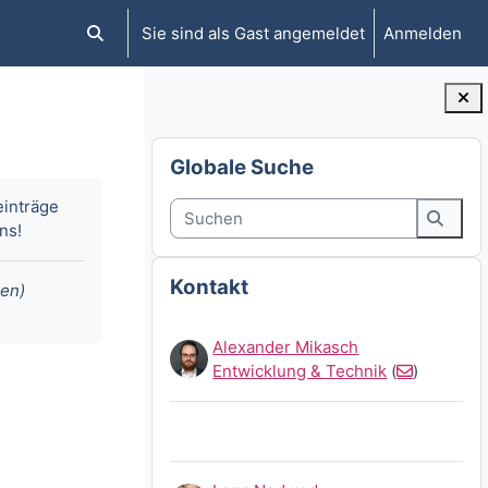
Sie sind als Gast angemeldet
Anmelden
Sucheingabe umschalten
Blöcke
Globale Suche überspringen
Globale Suche
einträge
Suchen
ns!
Suche
Kontakt überspringen
Kontakt
ben)
Alexander Mikasch
Entwicklung & Technik
(
)