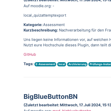
Auf moodle.org: -
local_quizattemptexport
Kategorie:
Assessment
Kurzbeschreibung:
Nachverarbeitung für den Fr
Uns liegen keine Informationen vor, auf welchen H
Nutzt eure Hochschule dieses Plugin, dann teilt 
GitHub
Tags:
E-Assessment
local
Archivierung
Prüfungs-Insta
BigBlueButtonBN
(Zuletzt bearbeitet: Mittwoch, 17. Juli 2024, 15:1
Auf moodle.org:
mod_bigbluebuttonbn