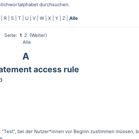
Stichwortalphabet durchsuchen.
|
R
|
S
|
T
|
U
|
V
|
W
|
X
|
Y
|
Z
|
Alle
Seite:
1
2
(
Weiter
)
Alle
A
atement access rule
2)
t "Test", bei der Nutzer*innen vor Beginn zustimmen müssen, b
n.