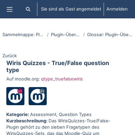
Zum Hauptinhalt
Sie sind als Gast angemeldet
Anmelden
Sucheingabe umschalten
Website-Übersicht
Sammelmappe: Plugins
Plugin-Übersicht
Glossar: Plugin-Übersicht
Zurück
Wiris Quizzes - True/False question
type
Auf moodle.org:
qtype_truefalsewiris
Kategorie:
Assessment, Question Types
Kurzbeschreibung:
Das WirisQuizzes-True/False-
Plugin gehört zu den sieben Fragetypen des
WirisQuizzes-Sets, das das Moodle-Quiz um