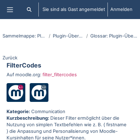
Zum Hauptinhalt
Sie sind als Gast angemeldet
Anmelden
Sucheingabe umschalten
Website-Übersicht
Sammelmappe: Plugins
Plugin-Übersicht
Glossar: Plugin-Übersicht
Zurück
FilterCodes
Auf moodle.org:
filter_filtercodes
Kategorie:
Communication
Kurzbeschreibung:
Dieser Filter ermöglicht über die
Nutzung von simplen Textbefehlen wie z. B. { firstname
} die Anpassung und Personalisierung von Moodle-
Kursinhalten für seine Nutzer*innen.