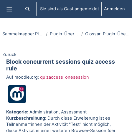
Zum Hauptinhalt
Sie sind als Gast angemeldet
Anmelden
Sucheingabe umschalten
Website-Übersicht
Sammelmappe: Plugins
Plugin-Übersicht
Glossar: Plugin-Übersicht
Zurück
Block concurrent sessions quiz access
rule
Auf moodle.org:
quizaccess_onesession
Kategorie:
Administration, Assessment
Kurzbeschreibung:
Durch diese Erweiterung ist es
Teilnehmer*innen der Aktivität "Test" nicht möglich,
diese Aktivität in einer weiteren Browser-Session (sei