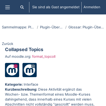
Zum Hauptinhalt
Sie sind als Gast angemeldet
Anmelden
Sucheingabe umschalten
Website-Übersicht
Sammelmappe: Plugins
Plugin-Übersicht
Glossar: Plugin-Übersicht
Zurück
Collapsed Topics
Auf moodle.org:
format_topcoll
Kategorie:
Interface
Kurzbeschreibung:
Diese Aktivität ergänzt das
Wochen- bzw. Themenformat eines Moodle-Kurses
dahingehend, dass innerhalb eines Kurses mit vielen
Abschnitten nicht vollständig "gescrollt" werden muss,