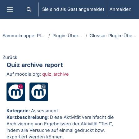
Zum Hauptinhalt
Sie sind als Gast angemeldet
Anmelden
Sucheingabe umschalten
Website-Übersicht
Sammelmappe: Plugins
Plugin-Übersicht
Glossar: Plugin-Übersicht
Zurück
Quiz archive report
Auf moodle.org:
quiz_archive
Kategorie:
Assessment
Kurzbeschreibung:
Diese Aktivität vereinfacht die
Archivierung von Ergebnissen der Aktivität "Test",
indem alle Versuche auf einmal gedruckt bzw.
exportiert werden können.