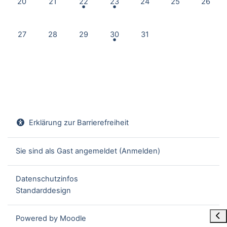
20
21
22
23
24
25
26
Keine Termine, Montag, 27. Juli
Keine Termine, Dienstag, 28. Juli
Keine Termine, Mittwoch, 29. Juli
1 Termin, Donnerstag, 30. Juli
Keine Termine, Freitag, 31.
27
28
29
30
31
Erklärung zur Barrierefreiheit
Sie sind als Gast angemeldet (
Anmelden
)
Datenschutzinfos
Standarddesign
Blo
Powered by
Moodle