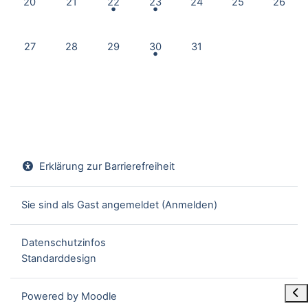
20
21
22
23
24
25
26
Keine Termine, Montag, 27. Juli
Keine Termine, Dienstag, 28. Juli
Keine Termine, Mittwoch, 29. Juli
1 Termin, Donnerstag, 30. Juli
Keine Termine, Freitag, 31.
27
28
29
30
31
Erklärung zur Barrierefreiheit
Sie sind als Gast angemeldet (
Anmelden
)
Datenschutzinfos
Standarddesign
Blo
Powered by
Moodle