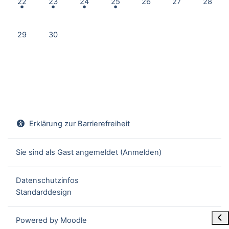
22
23
24
25
26
27
28
Keine Termine, Montag, 29. Juni
Keine Termine, Dienstag, 30. Juni
29
30
Erklärung zur Barrierefreiheit
Sie sind als Gast angemeldet (
Anmelden
)
Datenschutzinfos
Standarddesign
Blo
Powered by
Moodle