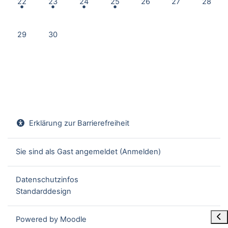
22
23
24
25
26
27
28
Keine Termine, Montag, 29. Juni
Keine Termine, Dienstag, 30. Juni
29
30
Erklärung zur Barrierefreiheit
Sie sind als Gast angemeldet (
Anmelden
)
Datenschutzinfos
Standarddesign
Blo
Powered by
Moodle