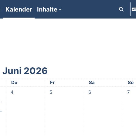
e
Kalender
Inhalte
Suchein
Juni 2026
Donnerstag
Freitag
Samstag
Son
Do
Fr
Sa
So
twoch, 3. Juni
Keine Termine, Donnerstag, 4. Juni
Keine Termine, Freitag, 5. Juni
Keine Termine, Samstag,
Keine
4
5
6
7