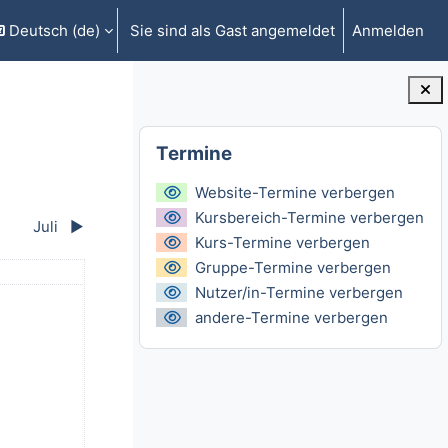
Deutsch ‎(de)‎
Sie sind als Gast angemeldet
Anmelden
gabe umschalten
Blöcke
Termine überspringen
Termine
Website-Termine verbergen
Kursbereich-Termine verbergen
Juli
▶︎
Kurs-Termine verbergen
Gruppe-Termine verbergen
ntag
Nutzer/in-Termine verbergen
 6. Juni
 Termine, Sonntag, 7. Juni
andere-Termine verbergen