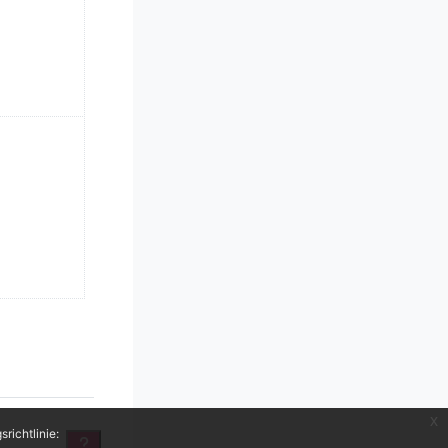
x
richtlinie: