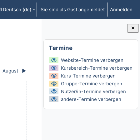
Deutsch ‎(de)‎
Sie sind als Gast angemeldet
Anmelden
gabe umschalten
Blöcke
Termine überspringen
Termine
Website-Termine verbergen
Kursbereich-Termine verbergen
August
▶︎
Kurs-Termine verbergen
Gruppe-Termine verbergen
ntag
Nutzer/in-Termine verbergen
 5. Juli
 Termine, Sonntag, 6. Juli
andere-Termine verbergen