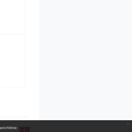
x
richtlinie: