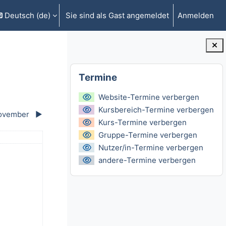
Deutsch ‎(de)‎
Sie sind als Gast angemeldet
Anmelden
gabe umschalten
Blöcke
Termine überspringen
Termine
Website-Termine verbergen
Kursbereich-Termine verbergen
ovember
▶︎
Kurs-Termine verbergen
Gruppe-Termine verbergen
ntag
Nutzer/in-Termine verbergen
, 5. Oktober
 Termine, Sonntag, 6. Oktober
andere-Termine verbergen