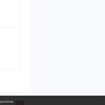
x
richtlinie: