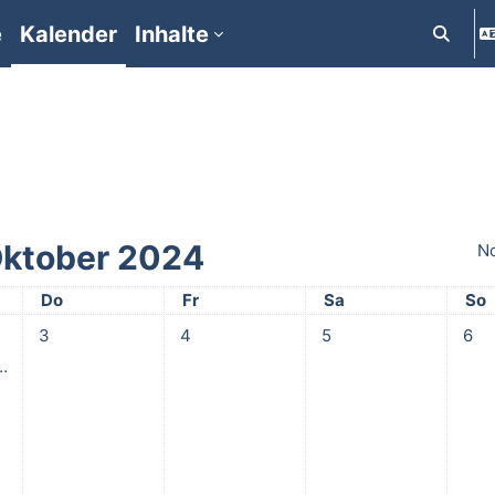
e
Kalender
Inhalte
Suchein
ktober 2024
N
Donnerstag
Freitag
Samstag
Son
Do
Fr
Sa
So
ber
woch, 2. Oktober
Keine Termine, Donnerstag, 3. Oktober
Keine Termine, Freitag, 4. Oktober
Keine Termine, Samstag
Keine
3
4
5
6