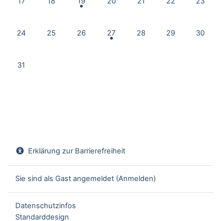
17
18
19
20
21
22
23
Keine Termine, Montag, 24. August
Keine Termine, Dienstag, 25. August
Keine Termine, Mittwoch, 26. August
2 Termine, Donnerstag, 27. Augus
Keine Termine, Freitag, 2
Keine Termine, S
Keine T
24
25
26
27
28
29
30
Keine Termine, Montag, 31. August
31
Erklärung zur Barrierefreiheit
Sie sind als Gast angemeldet (
Anmelden
)
Datenschutzinfos
Standarddesign