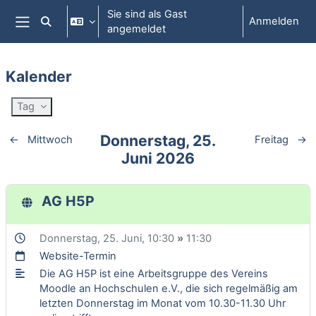
Zum Hauptinhalt
Sie sind als Gast
Anmelden
Sucheingabe umschalten
angemeldet
Website-Übersicht
Kalender
Tag
Donnerstag, 25.
←
Mittwoch
Freitag
→
Juni 2026
AG H5P
Donnerstag, 25. Juni
, 10:30
»
11:30
Website-Termin
Die AG H5P ist eine Arbeitsgruppe des Vereins
Moodle an Hochschulen e.V., die sich regelmäßig am
letzten Donnerstag im Monat vom 10.30-11.30 Uhr