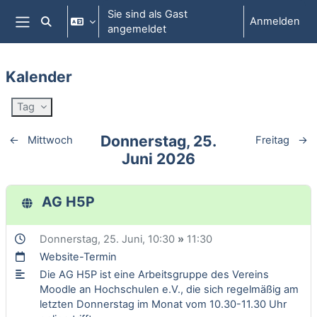
Zum Hauptinhalt
Sie sind als Gast
Anmelden
Sucheingabe umschalten
angemeldet
Website-Übersicht
Kalender
Tag
Donnerstag, 25.
←
Mittwoch
Freitag
→
Juni 2026
AG H5P
Donnerstag, 25. Juni
, 10:30
»
11:30
Website-Termin
Die AG H5P ist eine Arbeitsgruppe des Vereins
Moodle an Hochschulen e.V., die sich regelmäßig am
letzten Donnerstag im Monat vom 10.30-11.30 Uhr