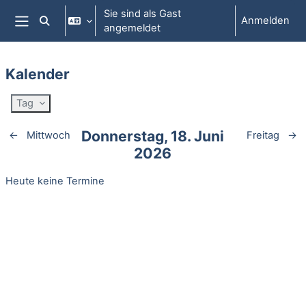
Zum Hauptinhalt
Sie sind als Gast
Anmelden
Sucheingabe umschalten
angemeldet
Website-Übersicht
Kalender
Tag
Donnerstag, 18. Juni
←
Mittwoch
Freitag
→
2026
Heute keine Termine