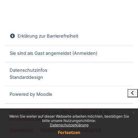
Erklärung zur Barrierefreiheit
Sie sind als Gast angemeldet (
Anmelden
)
Datenschutzinfos
Standarddesign
Blo
Powered by
Moodle
Lizenzinformationen zu den Illustrationen in der
x
Wenn Sie weiter auf dieser Webseite arbeiten möchten, bestätigen Sie
Knowledge Base
bitte unsere Nutzungsrichtlinie:
Datenschutzerklärung
Impressum
Erklärung zur Barrierefreiheit
Fortsetzen