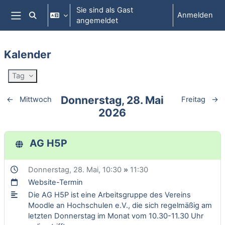
Zum Hauptinhalt
Sie sind als Gast
Anmelden
Sucheingabe umschalten
angemeldet
Website-Übersicht
Kalender
Tag
Donnerstag, 28. Mai
←
Mittwoch
Freitag
→
2026
AG H5P
Donnerstag, 28. Mai
, 10:30
»
11:30
Website-Termin
Die AG H5P ist eine Arbeitsgruppe des Vereins
Moodle an Hochschulen e.V., die sich regelmäßig am
letzten Donnerstag im Monat vom 10.30-11.30 Uhr