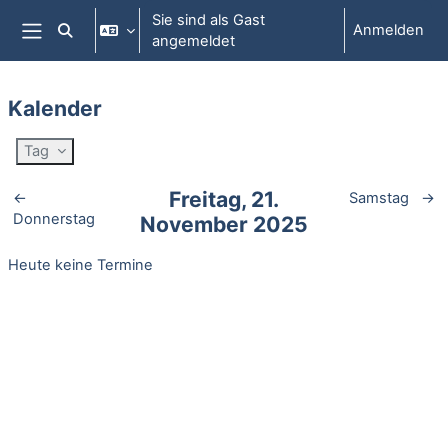
Zum Hauptinhalt
Sie sind als Gast
Anmelden
Sucheingabe umschalten
angemeldet
Website-Übersicht
Kalender
Tag
Freitag, 21.
←
Samstag
→
Donnerstag
November 2025
Heute keine Termine