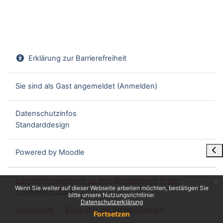
Erklärung zur Barrierefreiheit
Sie sind als Gast angemeldet (
Anmelden
)
Datenschutzinfos
Standarddesign
Blo
Powered by
Moodle
Lizenzinformationen zu den Illustrationen in der
x
Wenn Sie weiter auf dieser Webseite arbeiten möchten, bestätigen Sie
Knowledge Base
bitte unsere Nutzungsrichtlinie:
Datenschutzerklärung
Impressum
Erklärung zur Barrierefreiheit
Fortsetzen