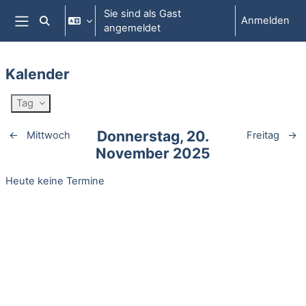
Zum Hauptinhalt
Sie sind als Gast
Anmelden
Sucheingabe umschalten
angemeldet
Website-Übersicht
Kalender
Tag
Donnerstag, 20.
←
Mittwoch
Freitag
→
November 2025
Heute keine Termine