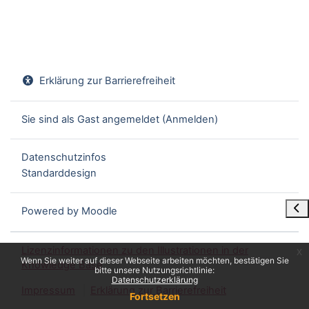
Erklärung zur Barrierefreiheit
Sie sind als Gast angemeldet (
Anmelden
)
Datenschutzinfos
Standarddesign
Blo
Powered by
Moodle
Lizenzinformationen zu den Illustrationen in der
x
Wenn Sie weiter auf dieser Webseite arbeiten möchten, bestätigen Sie
Knowledge Base
bitte unsere Nutzungsrichtlinie:
Datenschutzerklärung
Impressum
Erklärung zur Barrierefreiheit
Fortsetzen