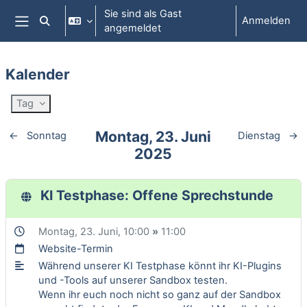
Zum Hauptinhalt
Sie sind als Gast
Anmelden
Sucheingabe umschalten
angemeldet
Website-Übersicht
Kalender
Tag
Montag, 23. Juni
←
Sonntag
Dienstag
→
2025
KI Testphase: Offene Sprechstunde
Montag, 23. Juni
, 10:00
»
11:00
Website-Termin
Während unserer KI Testphase könnt ihr KI-Plugins
und -Tools auf unserer Sandbox testen.
Wenn ihr euch noch nicht so ganz auf der Sandbox