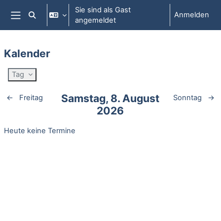
Zum Hauptinhalt
Sie sind als Gast
Anmelden
Sucheingabe umschalten
angemeldet
Website-Übersicht
Kalender
Tag
Samstag, 8. August
←
Freitag
Sonntag
→
2026
Heute keine Termine