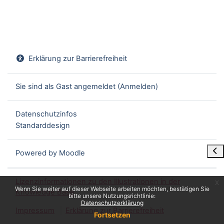
Erklärung zur Barrierefreiheit
Sie sind als Gast angemeldet (
Anmelden
)
Datenschutzinfos
Standarddesign
Blo
Powered by
Moodle
Lizenzinformationen zu den Illustrationen in der
x
Wenn Sie weiter auf dieser Webseite arbeiten möchten, bestätigen Sie
Knowledge Base
bitte unsere Nutzungsrichtlinie:
Datenschutzerklärung
Impressum
Erklärung zur Barrierefreiheit
Fortsetzen