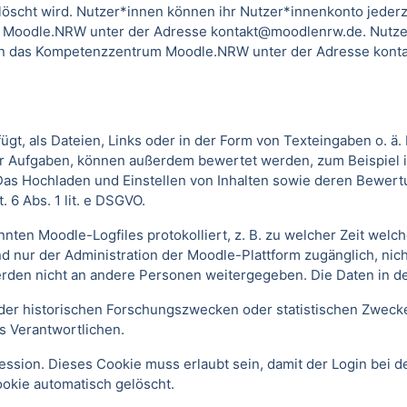
scht wird. Nutzer*innen können ihr Nutzer*innenkonto jederzei
 Moodle.NRW unter der Adresse kontakt@moodlenrw.de. Nutzer
l an das Kompetenzzentrum Moodle.NRW unter der Adresse konta
t, als Dateien, Links oder in der Form von Texteingaben o. ä
oder Aufgaben, können außerdem bewertet werden, zum Beispiel
. Das Hochladen und Einstellen von Inhalten sowie deren Bewe
 6 Abs. 1 lit. e DSGVO.
annten Moodle-Logfiles protokolliert, z. B. zu welcher Zeit we
nd nur der Administration der Moodle-Plattform zugänglich, nic
rden nicht an andere Personen weitergegeben. Die Daten in d
r historischen Forschungszwecken oder statistischen Zwecken 
s Verantwortlichen.
ssion. Dieses Cookie muss erlaubt sein, damit der Login bei de
kie automatisch gelöscht.