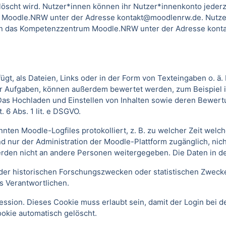
scht wird. Nutzer*innen können ihr Nutzer*innenkonto jederzei
 Moodle.NRW unter der Adresse kontakt@moodlenrw.de. Nutzer
l an das Kompetenzzentrum Moodle.NRW unter der Adresse konta
t, als Dateien, Links oder in der Form von Texteingaben o. ä
oder Aufgaben, können außerdem bewertet werden, zum Beispiel
. Das Hochladen und Einstellen von Inhalten sowie deren Bewe
 6 Abs. 1 lit. e DSGVO.
annten Moodle-Logfiles protokolliert, z. B. zu welcher Zeit we
nd nur der Administration der Moodle-Plattform zugänglich, nic
rden nicht an andere Personen weitergegeben. Die Daten in d
r historischen Forschungszwecken oder statistischen Zwecken 
s Verantwortlichen.
ssion. Dieses Cookie muss erlaubt sein, damit der Login bei de
kie automatisch gelöscht.