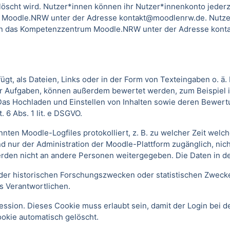
scht wird. Nutzer*innen können ihr Nutzer*innenkonto jederzei
 Moodle.NRW unter der Adresse kontakt@moodlenrw.de. Nutzer
l an das Kompetenzzentrum Moodle.NRW unter der Adresse konta
t, als Dateien, Links oder in der Form von Texteingaben o. ä
oder Aufgaben, können außerdem bewertet werden, zum Beispiel
. Das Hochladen und Einstellen von Inhalten sowie deren Bewe
 6 Abs. 1 lit. e DSGVO.
annten Moodle-Logfiles protokolliert, z. B. zu welcher Zeit we
nd nur der Administration der Moodle-Plattform zugänglich, nic
rden nicht an andere Personen weitergegeben. Die Daten in d
r historischen Forschungszwecken oder statistischen Zwecken 
s Verantwortlichen.
ssion. Dieses Cookie muss erlaubt sein, damit der Login bei de
kie automatisch gelöscht.