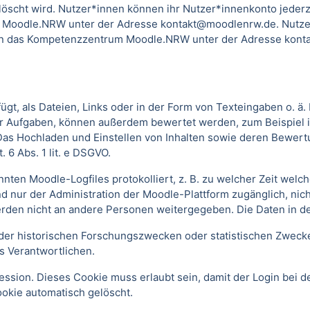
scht wird. Nutzer*innen können ihr Nutzer*innenkonto jederzei
 Moodle.NRW unter der Adresse kontakt@moodlenrw.de. Nutzer
l an das Kompetenzzentrum Moodle.NRW unter der Adresse konta
t, als Dateien, Links oder in der Form von Texteingaben o. ä
oder Aufgaben, können außerdem bewertet werden, zum Beispiel
. Das Hochladen und Einstellen von Inhalten sowie deren Bewe
 6 Abs. 1 lit. e DSGVO.
annten Moodle-Logfiles protokolliert, z. B. zu welcher Zeit we
nd nur der Administration der Moodle-Plattform zugänglich, nic
rden nicht an andere Personen weitergegeben. Die Daten in d
r historischen Forschungszwecken oder statistischen Zwecken 
s Verantwortlichen.
ssion. Dieses Cookie muss erlaubt sein, damit der Login bei de
kie automatisch gelöscht.