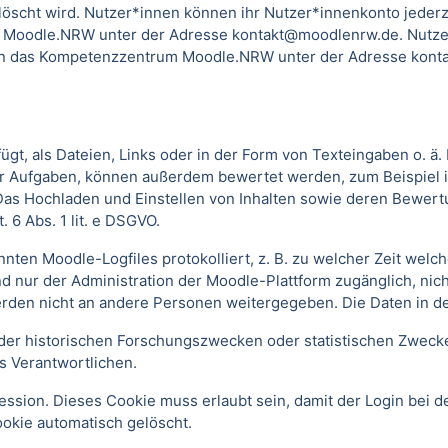
scht wird. Nutzer*innen können ihr Nutzer*innenkonto jederzei
 Moodle.NRW unter der Adresse kontakt@moodlenrw.de. Nutzer
l an das Kompetenzzentrum Moodle.NRW unter der Adresse konta
t, als Dateien, Links oder in der Form von Texteingaben o. ä
oder Aufgaben, können außerdem bewertet werden, zum Beispiel
. Das Hochladen und Einstellen von Inhalten sowie deren Bewe
 6 Abs. 1 lit. e DSGVO.
annten Moodle-Logfiles protokolliert, z. B. zu welcher Zeit we
nd nur der Administration der Moodle-Plattform zugänglich, nic
rden nicht an andere Personen weitergegeben. Die Daten in d
r historischen Forschungszwecken oder statistischen Zwecken 
s Verantwortlichen.
ssion. Dieses Cookie muss erlaubt sein, damit der Login bei de
kie automatisch gelöscht.