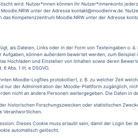
scht wird. Nutzer*innen können ihr Nutzer*innenkonto jederzei
 Moodle.NRW unter der Adresse kontakt@moodlenrw.de. Nutzer
l an das Kompetenzzentrum Moodle.NRW unter der Adresse konta
t, als Dateien, Links oder in der Form von Texteingaben o. ä
oder Aufgaben, können außerdem bewertet werden, zum Beispiel
. Das Hochladen und Einstellen von Inhalten sowie deren Bewe
 6 Abs. 1 lit. e DSGVO.
annten Moodle-Logfiles protokolliert, z. B. zu welcher Zeit we
nd nur der Administration der Moodle-Plattform zugänglich, nic
rden nicht an andere Personen weitergegeben. Die Daten in d
r historischen Forschungszwecken oder statistischen Zwecken 
s Verantwortlichen.
ssion. Dieses Cookie muss erlaubt sein, damit der Login bei de
kie automatisch gelöscht.